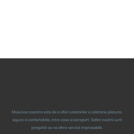
REZERVARE/B
Misiunea noastra este de a oferi calatorilor o calatorie placuta,
sigura si confortabila, intre casa si aeroport. Soferi nostrii sunt
pregatiti sa va ofere servicii ireprosabile.