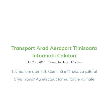
Transport Arad Aeroport Timisoara
Informatii Calatori
pentru
iulie 2nd, 2015
|
Comentariile sunt închise
Transport
Arad
Tocmai am aterizat. Cum mă întîlnesc cu şoferul
Aeroport
Crys Trans? Aţi efectuat formalităţile vamale
Timisoara
Informatii
Calatori