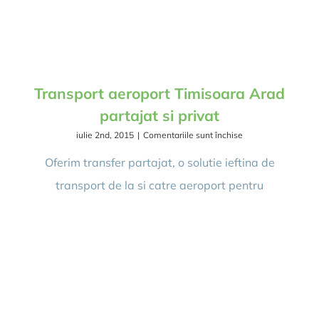
Transport aeroport Timisoara Arad
partajat si privat
pentru
iulie 2nd, 2015
|
Comentariile sunt închise
Transport
aeroport
Oferim transfer partajat, o solutie ieftina de
Timisoara
transport de la si catre aeroport pentru
Arad
partajat
si
privat