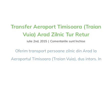
REZERVARE/B
Transfer Aeroport Timisoara (Traian
Vuia) Arad Zilnic Tur Retur
pentru
iulie 2nd, 2015
|
Comentariile sunt închise
Transfer
Aeroport
Oferim transport persoane zilnic din Arad la
Timisoara
Aeroportul Timisoara (Traian Vuia), dus intors. In
(Traian
Vuia)
Arad
Zilnic
Tur
Retur