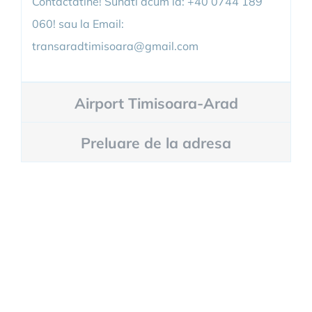
Contactatine! Sunati acum la: +40 0744 189
060! sau la Email:
transaradtimisoara@gmail.com
Airport Timisoara-Arad
Preluare de la adresa
Informatii Transfer Arad-
Timisoara!