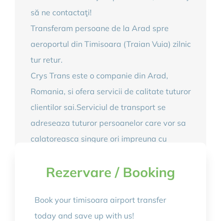
să ne contactaţi!
Transferam persoane de la Arad spre
aeroportul din Timisoara (Traian Vuia) zilnic
tur retur.
Crys Trans este o companie din Arad,
Romania, si ofera servicii de calitate tuturor
clientilor sai.Serviciul de transport se
adreseaza tuturor persoanelor care vor sa
calatoreasca singure ori impreuna cu
familia si prietenii apropiati, catre aeroport,
Rezervare / Booking
sau de la Aeroport.
Book your timisoara airport transfer
today and save up with us!