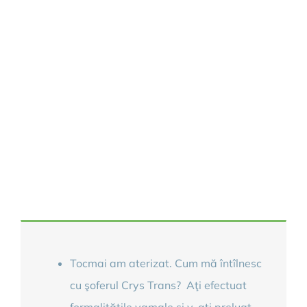
Timisoara!
0744 189 060
Informations for transfer to
Timisoara airport (Traian Vuia)
Tocmai am aterizat. Cum mă întîlnesc
cu şoferul Crys Trans? Aţi efectuat