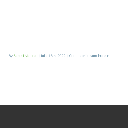
REZERVARE/B
pentru
By
Bekesi Melania
|
iulie 16th, 2022
|
Comentariile sunt închise
transport
arad
traian
vuia
aeroport
timisoara-
ar01