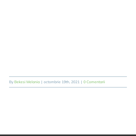
REZERVARE/B
By
Bekesi Melania
|
octombrie 19th, 2021
|
0 Comentarii