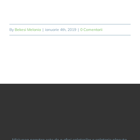
REZERVARE/B
By
Bekesi Melania
|
ianuarie 4th, 2019
|
0 Comentarii
Misiunea noastra este de a oferi calatorilor o calatorie placuta,